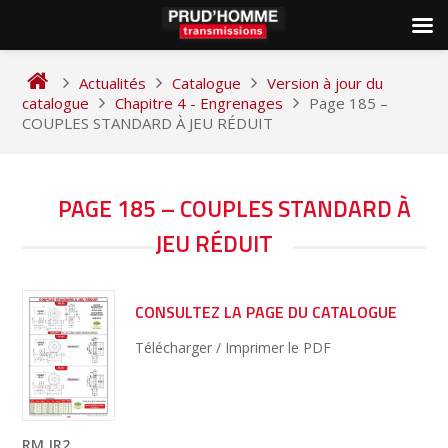
Skip
to
Actualités
Catalogue
Version à jour du
content
catalogue
Chapitre 4 - Engrenages
Page 185 –
COUPLES STANDARD À JEU RÉDUIT
NAVIGATION
PAGE 185 – COUPLES STANDARD À
DE
JEU RÉDUIT
L’ARTICLE
CONSULTEZ LA PAGE DU CATALOGUE
Télécharger / Imprimer le PDF
RM JR2