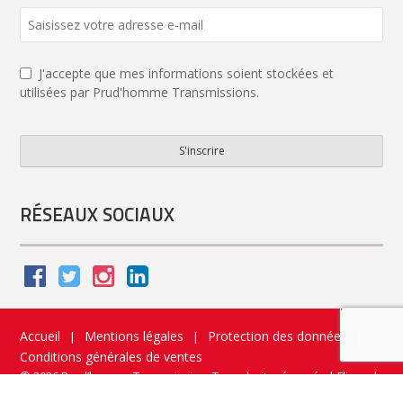
J'accepte que mes informations soient stockées et
utilisées par Prud'homme Transmissions.
S'inscrire
Your
Website
*
RÉSEAUX SOCIAUX
Accueil
Mentions légales
Protection des données
|
|
|
Conditions générales de ventes
© 2026 Prud’homme Transmission. Tous droits réservés
|
Flippad
Site web - Application catalogue interactif