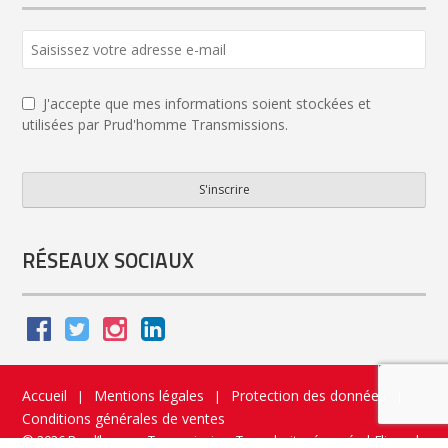
J'accepte que mes informations soient stockées et
utilisées par Prud'homme Transmissions.
S'inscrire
Phone
Number
*
RÉSEAUX SOCIAUX
Accueil
Mentions légales
Protection des données
|
|
|
Conditions générales de ventes
© 2026 Prud’homme Transmission. Tous droits réservés
|
Flippad