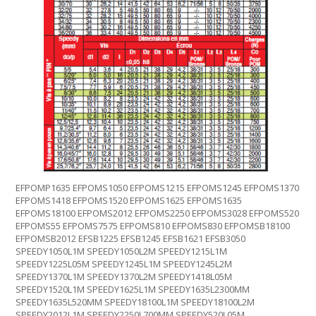
EFPOMP1635 EFPOMS1050 EFPOMS1215 EFPOMS1245 EFPOMS1370
EFPOMS1418 EFPOMS1520 EFPOMS1625 EFPOMS1635
EFPOMS18100 EFPOMS2012 EFPOMS2250 EFPOMS3028 EFPOMS520
EFPOMS55 EFPOMS7575 EFPOMS810 EFPOMS830 EFPOMSB18100
EFPOMSB2012 EFSB1225 EFSB1245 EFSB1621 EFSB3050
SPEEDY1050L1M SPEEDY1050L2M SPEEDY1215L1M
SPEEDY1225L05M SPEEDY1245L1M SPEEDY1245L2M
SPEEDY1370L1M SPEEDY1370L2M SPEEDY1418L05M
SPEEDY1520L1M SPEEDY1625L1M SPEEDY1635L2300MM
SPEEDY1635L520MM SPEEDY18100L1M SPEEDY18100L2M
SPEEDY2012L1M SPEEDY2250L700MM SPEEDY520L05M