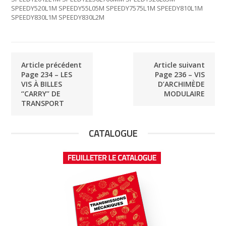
SPEEDY520L1M SPEEDY55L05M SPEEDY7575L1M SPEEDY810L1M
SPEEDY830L1M SPEEDY830L2M
Article précédent
Article suivant
Page 234 – LES
Page 236 – VIS
VIS À BILLES
D’ARCHIMÈDE
‘‘CARRY’’ DE
MODULAIRE
TRANSPORT
CATALOGUE