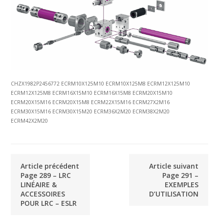
CHZX1982P2456772 ECRM10X125M10 ECRM10X125M8 ECRM12X125M10
ECRM12X125M8 ECRM16X15M10 ECRM16X15M8 ECRM20X15M10
ECRM20X15M16 ECRM20X15M8 ECRM22X15M16 ECRM27X2M16
ECRM30X15M16 ECRM30X15M20 ECRM36X2M20 ECRM38X2M20
ECRM42X2M20
Article précédent
Article suivant
Page 289 – LRC
Page 291 –
LINÉAIRE &
EXEMPLES
ACCESSOIRES
D’UTILISATION
POUR LRC – ESLR