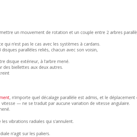
ettre un mouvement de rotation et un couple entre 2 arbres parallè
 qui n’est pas le cas avec les systèmes à cardans.
sques parallèles reliés, chacun avec son voisin,
utre disque extérieur, à l’arbre mené.
r des biellettes aux deux autres.
reint
ement
, n’importe quel décalage parallèle est admis, et le déplacement
esse — ne se traduit par aucune variation de vitesse angulaire.
mené.
es vibrations radiales qui s’annulent.
le n’agit sur les paliers.