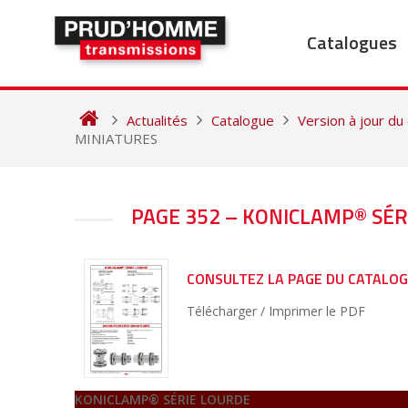
Skip
to
Catalogues
content
Actualités
Catalogue
Version à jour du
MINIATURES
NAVIGATION
PAGE 352 – KONICLAMP® SÉ
DE
L’ARTICLE
CONSULTEZ LA PAGE DU CATALO
Télécharger / Imprimer le PDF
KONICLAMP® SÉRIE LOURDE