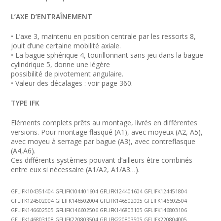
L’AXE D’ENTRAÎNEMENT
• L’axe 3, maintenu en position centrale par les ressorts 8,
jouit d’une certaine mobilité axiale.
• La bague sphérique 4, tourillonnant sans jeu dans la bague
cylindrique 5, donne une légère
possibilité de pivotement angulaire.
• Valeur des décalages : voir page 360.
TYPE IFK
Eléments complets prêts au montage, livrés en différentes
versions. Pour montage flasqué (A1), avec moyeux (A2, A5),
avec moyeu à serrage par bague (A3), avec contreflasque
(A4,A6).
Ces différents systèmes pouvant d’ailleurs être combinés
entre eux si nécessaire (A1/A2, A1/A3…).
GFLIFK104351404 GFLIFK104401604 GFLIFK124401604 GFLIFK124451804
GFLIFK124502004 GFLIFK146502004 GFLIFK146502005 GFLIFK146602504
GFLIFK146602505 GFLIFK146602506 GFLIFK146803105 GFLIFK146803106
GFLIFK146803108 GFLIFK220803504 GFLIFK220803505 GFLIFK220804005