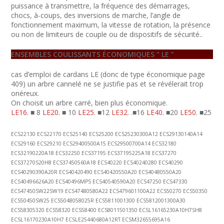
puissance à transmettre, la fréquence des démarrages,
chocs, à-coups, des inversions de marche, l’angle de
fonctionnement maximum, la vitesse de rotation, la présence
ou non de limiteurs de couple ou de dispositifs de sécurité..
ENSEMBLES COULISSANTS ÉCONOMIQUES “ LE ”
cas d’emploi de cardans LE (donc de type économique page
409) un arbre cannelé ne se justifie pas et se révélerait trop
onéreux.
On choisit un arbre carré, bien plus économique.
LE16
. ■ 8
LE20
. ■ 10
LE25
. ■12
LE32
. .■16
LE40
. ■20
LE50
. ■25
ECS22130 ECS22170 ECS25140 ECS25200 ECS25230300A12 ECS29130140A14
ECS29160 ECS29210 ECS29400500A15 ECS29500700A14 ECS32180
ECS32190220A18 ECS32250 ECS37195 ECS37195225A18 ECS37270
ECS37270S20H8 ECS37450560A18 ECS40220 ECS40240280 ECS40290
ECS40290390A20R ECS40420490 ECS40420550A20 ECS40480550A20
ECS40496626A20 ECS40496MPS ECS40540590A20 ECS47250 ECS47330
ECS47450SW22SW19 ECS47480580A22 ECS479601100A22 ECS50270 ECS50350
ECS50450SW25 ECS5048058025R ECS5811001300 ECS5812001300A30
ECS58305320 ECS58320 ECS58400 ECS8011501350 ECSL16165230A10H7SH8
ECSL16170230A10H7 ECSLE25440680A12RT ECSM32655695A16