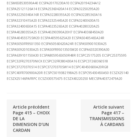
ECSM65B530590A40 ECSPA20170230A10 ECSPA20194234A12
ECSPA25121126A14 ECSPA25360420A14 ECSPA32250295A20
ECSPA32250340A16R ECSPA32280355A20 ECSPA32285363A16
ECSPA32310415A20 ECSPA32325445A20 ECSPA32400630A15
ECSPA32400650A15 ECSPA40235265A20 ECSPA40280320A25
ECSPA40280355A25 ECSPA40290390A20H7 ECSPA40368450A20
ECSPA40455575SW20 ECSPA40595625A20 ECSPA50405465A24R
ECSPA5050FR9501350 ECSPA50560620A24R ECSPA509001030A25
ECSPA509201030A25 ECSPA50FR9501350SW20 ECSPA63320390A30
ECSPA639101150A30 ECSPA8059565050R48R ECSPC25175205 ECSPC25375595
ECSPC32FR270370NICK ECSPC32FR380430A16 ECSPC37260360S18
ECSPC37270370S14 ECSPC37270370SW14 ECSPC40450600A20RG8
ECSPC40FR700900A20R ECSPC5019382198A25 ECSPC95430450A50 ECSZX25140
ECSZX25146PAFRPC ECSZX30575675 ECSZX40220250 MECSPA40372479A20
Article précédent
Article suivant
Page 415 – CHOIX
Page 417 –
DE LA
TRANSMISSIONS
DIMENSION D’UN
À CARDANS
CARDAN