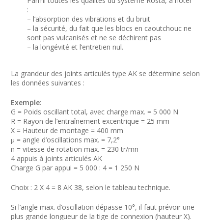
Parmi toutes les qualités du système Rosta, à noter
:
– l’absorption des vibrations et du bruit
– la sécurité, du fait que les blocs en caoutchouc ne
sont pas vulcanisés et ne se déchirent pas
– la longévité et l’entretien nul.
La grandeur des joints articulés type AK se détermine selon
les données suivantes :
Exemple
:
G = Poids oscillant total, avec charge max. = 5 000 N
R = Rayon de l’entraînement excentrique = 25 mm
X = Hauteur de montage = 400 mm
μ = angle d’oscillations max. = 7,2°
n = vitesse de rotation max. = 230 tr/mn
4 appuis à joints articulés AK
Charge G par appui = 5 000 : 4 = 1 250 N
Choix : 2 X 4 = 8 AK 38, selon le tableau technique.
Si l’angle max. d’oscillation dépasse 10°, il faut prévoir une
plus grande longueur de la tige de connexion (hauteur X).