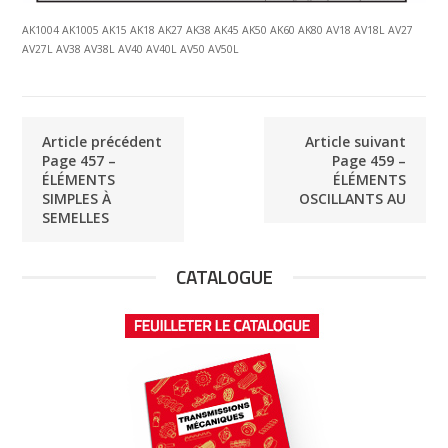
AK1004 AK1005 AK15 AK18 AK27 AK38 AK45 AK50 AK60 AK80 AV18 AV18L AV27
AV27L AV38 AV38L AV40 AV40L AV50 AV50L
Article précédent
Article suivant
Page 457 –
Page 459 –
ÉLÉMENTS
ÉLÉMENTS
SIMPLES À
OSCILLANTS AU
SEMELLES
CATALOGUE