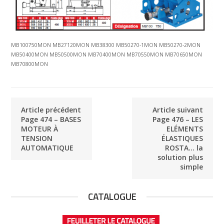
MB100750MON MB27120MON MB38300 MB50270-1MON MB50270-2MON
MB50400MON MB50500MON MB70400MON MB70550MON MB70650MON
MB70800MON
Article précédent
Article suivant
Page 474 – BASES
Page 476 – LES
MOTEUR À
ELÉMENTS
TENSION
ÉLASTIQUES
AUTOMATIQUE
ROSTA… la
solution plus
simple
CATALOGUE