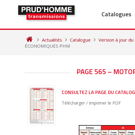
Skip
to
Catalogues
content
Actualités
Catalogue
Version à jour du
ÉCONOMIQUES PHM
NAVIGATION
PAGE 565 – MOT
DE
L’ARTICLE
CONSULTEZ LA PAGE DU CATALO
Télécharger / Imprimer le PDF