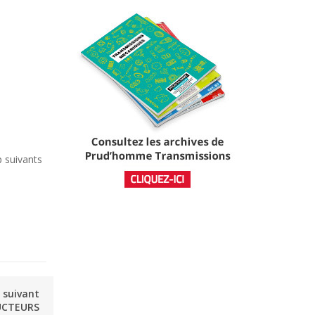
p suivants
e suivant
UCTEURS