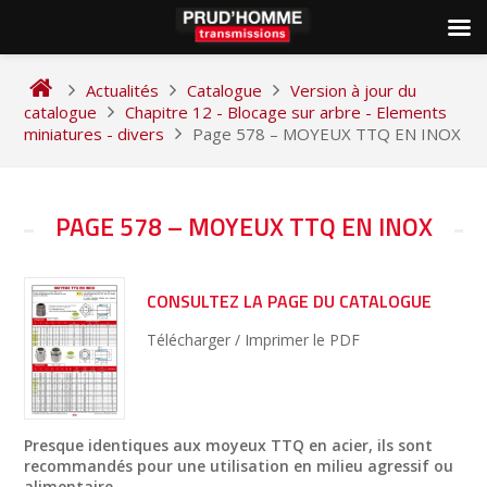
Skip
to
Actualités
Catalogue
Version à jour du
content
catalogue
Chapitre 12 - Blocage sur arbre - Elements
miniatures - divers
Page 578 – MOYEUX TTQ EN INOX
NAVIGATION
PAGE 578 – MOYEUX TTQ EN INOX
DE
L’ARTICLE
CONSULTEZ LA PAGE DU CATALOGUE
Télécharger / Imprimer le PDF
Presque identiques aux moyeux TTQ en acier, ils sont
recommandés pour une utilisation en milieu agressif ou
alimentaire.