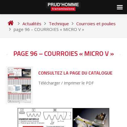
Skip
to
Actualités
Technique
Courroies et poulies
content
page 96 – COURROIES « MICRO V »
NAVIGATION
PAGE 96 – COURROIES « MICRO V »
DE
L’ARTICLE
CONSULTEZ LA PAGE DU CATALOGUE
Télécharger / Imprimer le PDF