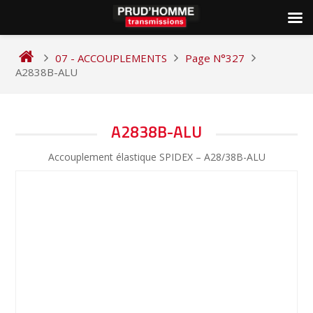
Skip
to
07 - ACCOUPLEMENTS
Page N°327
content
A2838B-ALU
NAVIGATION
A2838B-ALU
DE
Accouplement élastique SPIDEX – A28/38B-ALU
L’ARTICLE