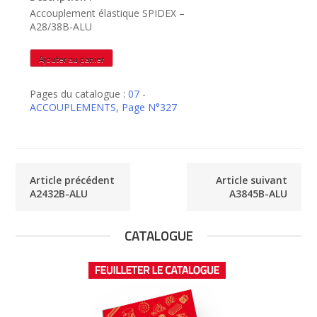
Accouplement élastique SPIDEX –
A28/38B-ALU
quantité
Ajouter au panier
de
A2838B-
Pages du catalogue :
07 -
ALU
ACCOUPLEMENTS
,
Page N°327
Article précédent
Article suivant
A2432B-ALU
A3845B-ALU
CATALOGUE