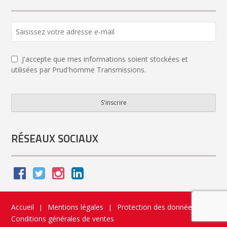
J'accepte que mes informations soient stockées et
utilisées par Prud'homme Transmissions.
S'inscrire
Company
Name
*
RÉSEAUX SOCIAUX
Accueil
Mentions légales
Protection des données
|
|
|
Conditions générales de ventes