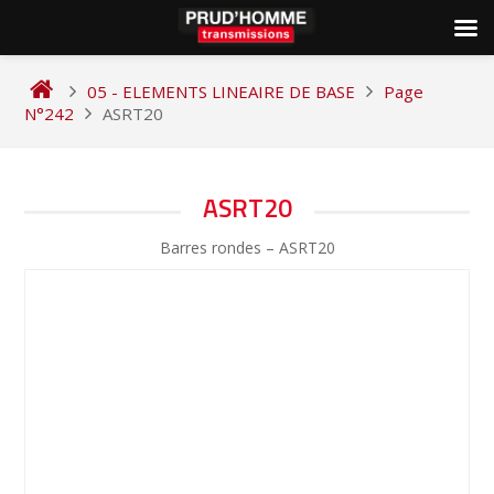
Skip
to
05 - ELEMENTS LINEAIRE DE BASE
Page
content
N°242
ASRT20
NAVIGATION
ASRT20
DE
Barres rondes – ASRT20
L’ARTICLE