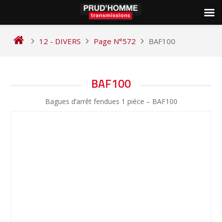
Skip
to
12 - DIVERS
Page N°572
BAF100
content
NAVIGATION
BAF100
DE
Bagues d’arrêt fendues 1 piéce – BAF100
L’ARTICLE