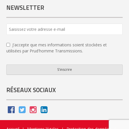
NEWSLETTER
J'accepte que mes informations soient stockées et
utilisées par Prud'homme Transmissions.
S'inscrire
Website
URL
*
RÉSEAUX SOCIAUX
Accueil
Mentions légales
Protection des données