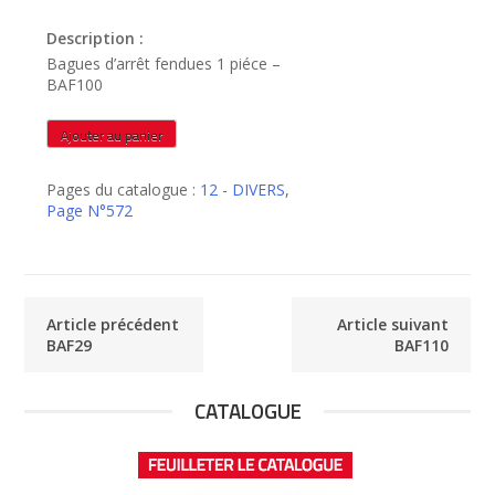
Description :
Bagues d’arrêt fendues 1 piéce –
BAF100
quantité
Ajouter au panier
de
BAF100
Pages du catalogue :
12 - DIVERS
,
Page N°572
Article précédent
Article suivant
BAF29
BAF110
CATALOGUE