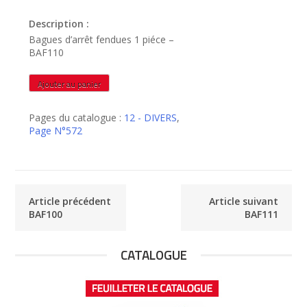
Description :
Bagues d’arrêt fendues 1 piéce –
BAF110
quantité
Ajouter au panier
de
BAF110
Pages du catalogue :
12 - DIVERS
,
Page N°572
Article précédent
Article suivant
BAF100
BAF111
CATALOGUE