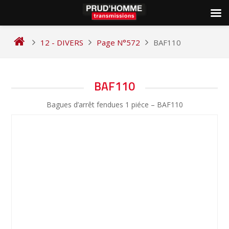
Skip
to
12 - DIVERS
Page N°572
BAF110
content
NAVIGATION
BAF110
DE
Bagues d’arrêt fendues 1 piéce – BAF110
L’ARTICLE