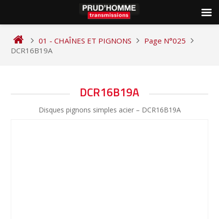
Skip
to
01 - CHAÎNES ET PIGNONS
Page N°025
content
DCR16B19A
NAVIGATION
DCR16B19A
DE
Disques pignons simples acier – DCR16B19A
L’ARTICLE