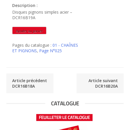
Description :
Disques pignons simples acier –
DCR16B19A
quantité
Ajouter au panier
de
DCR16B19A
Pages du catalogue :
01 - CHAÎNES
ET PIGNONS
,
Page N°025
Article précédent
Article suivant
DCR16B18A
DCR16B20A
CATALOGUE