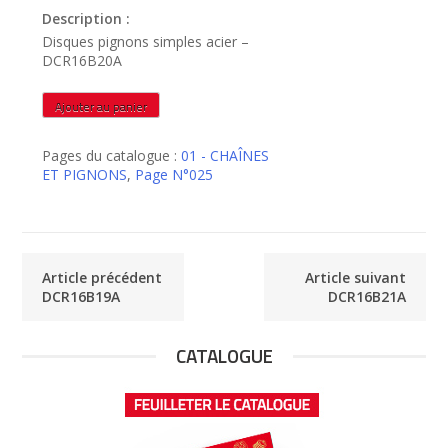
Description :
Disques pignons simples acier –
DCR16B20A
quantité
Ajouter au panier
de
DCR16B20A
Pages du catalogue :
01 - CHAÎNES
ET PIGNONS
,
Page N°025
Article précédent
Article suivant
DCR16B19A
DCR16B21A
CATALOGUE