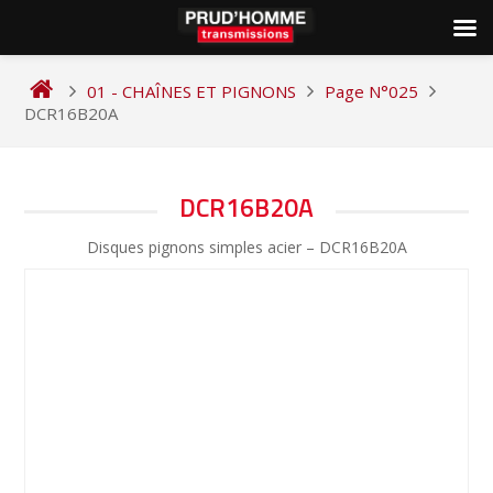
Skip
to
01 - CHAÎNES ET PIGNONS
Page N°025
content
DCR16B20A
NAVIGATION
DCR16B20A
DE
Disques pignons simples acier – DCR16B20A
L’ARTICLE