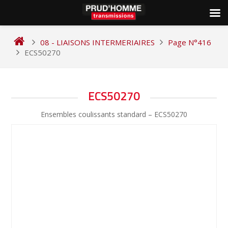
Skip
to
08 - LIAISONS INTERMERIAIRES
Page N°416
content
ECS50270
NAVIGATION
ECS50270
DE
Ensembles coulissants standard – ECS50270
L’ARTICLE