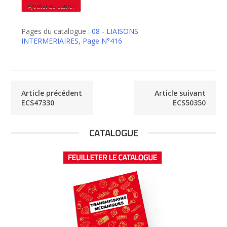
quantité
Ajouter au panier
de
ECS50270
Pages du catalogue :
08 - LIAISONS
INTERMERIAIRES
,
Page N°416
Article précédent
Article suivant
ECS47330
ECS50350
CATALOGUE