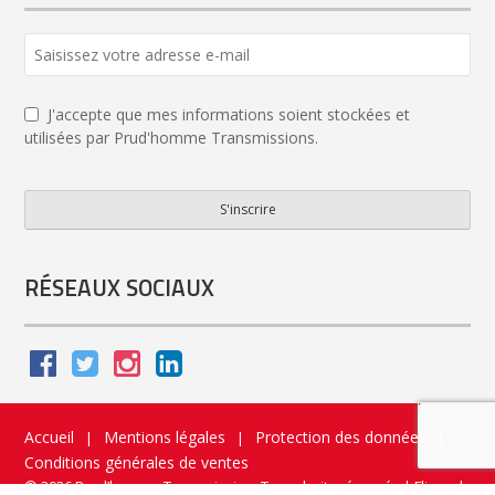
J'accepte que mes informations soient stockées et
utilisées par Prud'homme Transmissions.
S'inscrire
Company
Name
*
RÉSEAUX SOCIAUX
Accueil
Mentions légales
Protection des données
|
|
|
Conditions générales de ventes
© 2026 Prud’homme Transmission. Tous droits réservés
|
Flippad