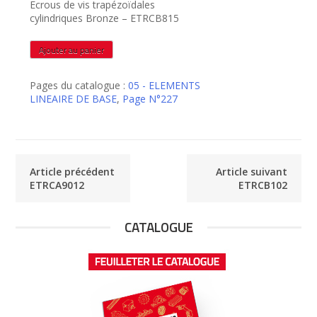
Ecrous de vis trapézoïdales
cylindriques Bronze – ETRCB815
quantité
Ajouter au panier
de
ETRCB815
Pages du catalogue :
05 - ELEMENTS
LINEAIRE DE BASE
,
Page N°227
Article précédent
Article suivant
ETRCA9012
ETRCB102
CATALOGUE