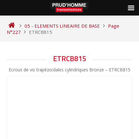
Skip
to
05 - ELEMENTS LINEAIRE DE BASE
Page
content
N°227
ETRCB815
NAVIGATION
ETRCB815
DE
Ecrous de vis trapézoïdales cylindriques Bronze – ETRCB815
L’ARTICLE