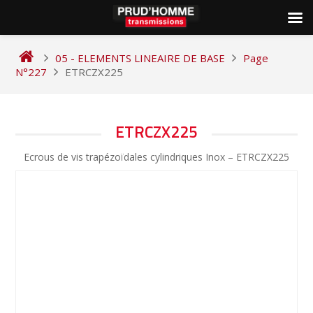
Skip
to
05 - ELEMENTS LINEAIRE DE BASE
Page
content
N°227
ETRCZX225
NAVIGATION
ETRCZX225
DE
Ecrous de vis trapézoïdales cylindriques Inox – ETRCZX225
L’ARTICLE