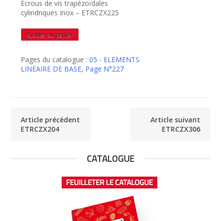
Ecrous de vis trapézoïdales
cylindriques Inox – ETRCZX225
quantité
Ajouter au panier
de
ETRCZX225
Pages du catalogue :
05 - ELEMENTS
LINEAIRE DE BASE
,
Page N°227
Article précédent
Article suivant
ETRCZX204
ETRCZX306
CATALOGUE