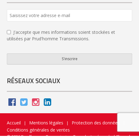
J'accepte que mes informations soient stockées et
utilisées par Prud'homme Transmissions.
S'inscrire
Email
Address
*
RÉSEAUX SOCIAUX
Accueil
Mentions légales
Protection des données
|
|
|
Conditions générales de ventes
© 2026 Prud’homme Transmission. Tous droits réservés
|
Flippad