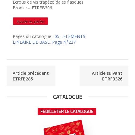
Ecrous de vis trapézoïdales flasques
Bronze – ETRFB306
quantité
Ajouter au panier
de
ETRFB306
Pages du catalogue :
05 - ELEMENTS
LINEAIRE DE BASE
,
Page N°227
Article précédent
Article suivant
ETRFB285
ETRFB326
CATALOGUE