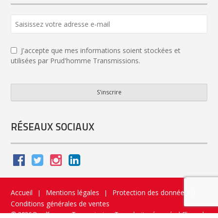
Business
Email
*
J'accepte que mes informations soient stockées et
utilisées par Prud'homme Transmissions.
S'inscrire
RÉSEAUX SOCIAUX
Accueil
Mentions légales
Protection des données
|
|
|
Conditions générales de ventes
© 2026 Prud’homme Transmission. Tous droits réservés
|
Flippad