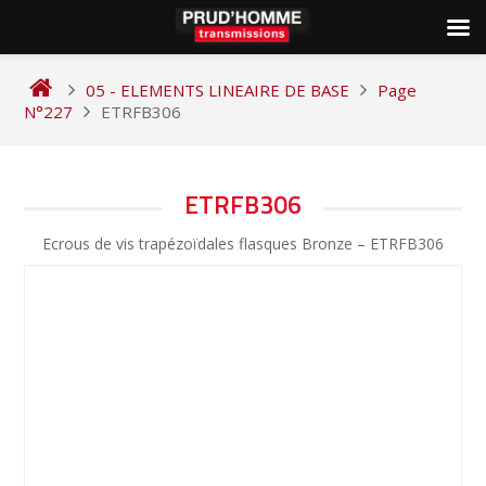
Skip
to
05 - ELEMENTS LINEAIRE DE BASE
Page
content
N°227
ETRFB306
NAVIGATION
ETRFB306
DE
Ecrous de vis trapézoïdales flasques Bronze – ETRFB306
L’ARTICLE