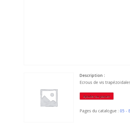
Description :
Ecrous de vis trapézoïdal
quantité
Ajouter au panier
de
ETRHA144
Pages du catalogue :
05 -