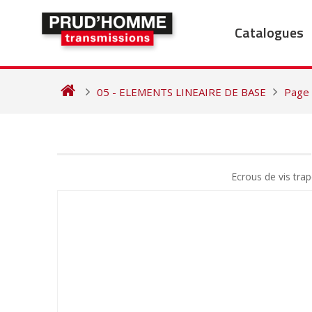
Skip
to
Catalogues
content
05 - ELEMENTS LINEAIRE DE BASE
Page
NAVIGATION
DE
Ecrous de vis tr
L’ARTICLE