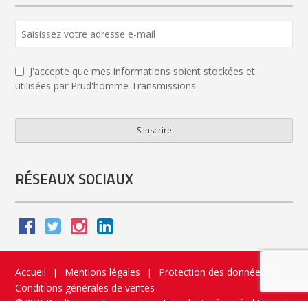
J'accepte que mes informations soient stockées et
utilisées par Prud'homme Transmissions.
S'inscrire
Email
*
RÉSEAUX SOCIAUX
Accueil
Mentions légales
Protection des données
|
|
|
Conditions générales de ventes
© 2026 Prud’homme Transmission. Tous droits réservés
|
Flippad