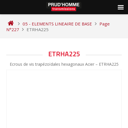
Skip
to
05 - ELEMENTS LINEAIRE DE BASE
Page
content
N°227
ETRHA225
NAVIGATION
ETRHA225
DE
Ecrous de vis trapézoïdales hexagonaux Acier – ETRHA225
L’ARTICLE