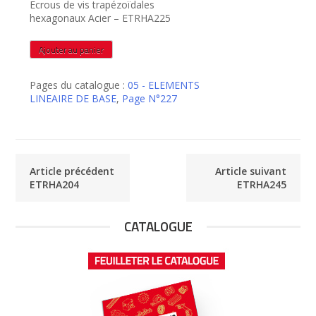
Ecrous de vis trapézoïdales
hexagonaux Acier – ETRHA225
quantité
Ajouter au panier
de
ETRHA225
Pages du catalogue :
05 - ELEMENTS
LINEAIRE DE BASE
,
Page N°227
Article précédent
Article suivant
ETRHA204
ETRHA245
CATALOGUE