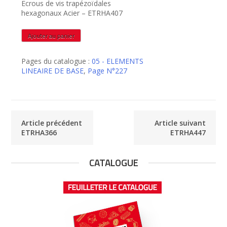
Ecrous de vis trapézoïdales
hexagonaux Acier – ETRHA407
quantité
Ajouter au panier
de
ETRHA407
Pages du catalogue :
05 - ELEMENTS
LINEAIRE DE BASE
,
Page N°227
Article précédent
Article suivant
ETRHA366
ETRHA447
CATALOGUE