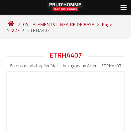
Skip
to
05 - ELEMENTS LINEAIRE DE BASE
Page
content
N°227
ETRHA407
NAVIGATION
ETRHA407
DE
Ecrous de vis trapézoïdales hexagonaux Acier – ETRHA407
L’ARTICLE