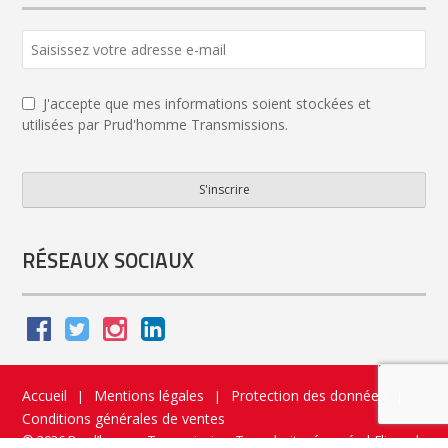
Phone
Number
*
J'accepte que mes informations soient stockées et
utilisées par Prud'homme Transmissions.
S'inscrire
RÉSEAUX SOCIAUX
Accueil
Mentions légales
Protection des données
|
|
|
Conditions générales de ventes
© 2026 Prud’homme Transmission. Tous droits réservés
|
Flippad