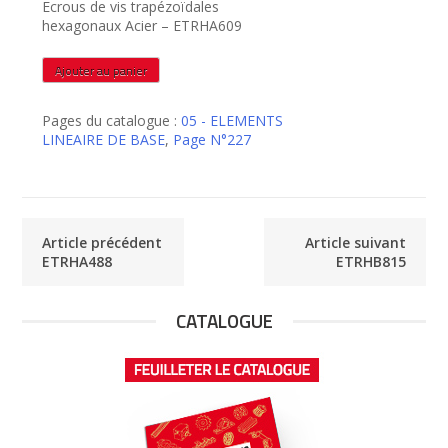
Ecrous de vis trapézoïdales
hexagonaux Acier – ETRHA609
quantité
Ajouter au panier
de
ETRHA609
Pages du catalogue :
05 - ELEMENTS
LINEAIRE DE BASE
,
Page N°227
Article précédent
Article suivant
ETRHA488
ETRHB815
CATALOGUE