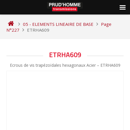
Skip
to
05 - ELEMENTS LINEAIRE DE BASE
Page
content
N°227
ETRHA609
NAVIGATION
ETRHA609
DE
Ecrous de vis trapézoïdales hexagonaux Acier – ETRHA609
L’ARTICLE