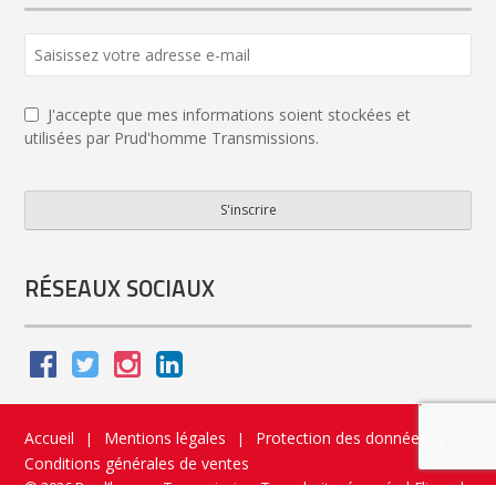
J'accepte que mes informations soient stockées et
utilisées par Prud'homme Transmissions.
S'inscrire
Contact
Email
*
RÉSEAUX SOCIAUX
Accueil
Mentions légales
Protection des données
|
|
|
Conditions générales de ventes
© 2026 Prud’homme Transmission. Tous droits réservés
|
Flippad