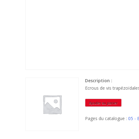
Description :
Ecrous de vis trapézoïda
quantité
Ajouter au panier
de
ETRHB123
Pages du catalogue :
05 -