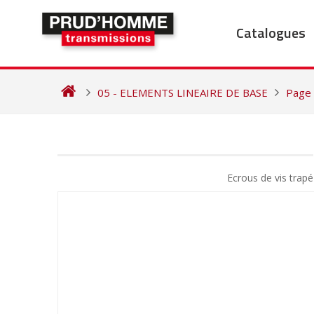
Skip
to
Catalogues
content
05 - ELEMENTS LINEAIRE DE BASE
Page
NAVIGATION
DE
Ecrous de vis tra
L’ARTICLE