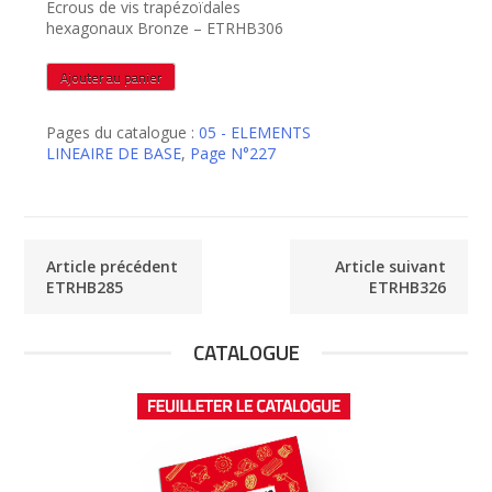
Ecrous de vis trapézoïdales
hexagonaux Bronze – ETRHB306
quantité
Ajouter au panier
de
ETRHB306
Pages du catalogue :
05 - ELEMENTS
LINEAIRE DE BASE
,
Page N°227
Article précédent
Article suivant
ETRHB285
ETRHB326
CATALOGUE