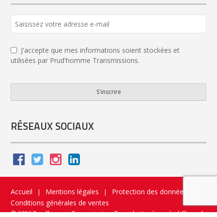
Email
*
J'accepte que mes informations soient stockées et
utilisées par Prud'homme Transmissions.
S'inscrire
RÉSEAUX SOCIAUX
Accueil
Mentions légales
Protection des données
|
|
|
Conditions générales de ventes
© 2026 Prud’homme Transmission. Tous droits réservés
|
Flippad