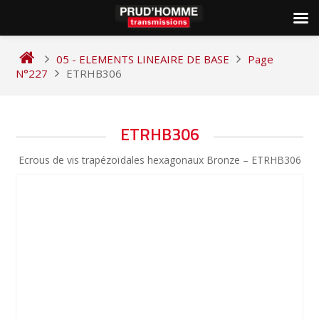
Skip
to
05 - ELEMENTS LINEAIRE DE BASE
Page
content
N°227
ETRHB306
NAVIGATION
ETRHB306
DE
Ecrous de vis trapézoïdales hexagonaux Bronze – ETRHB306
L’ARTICLE