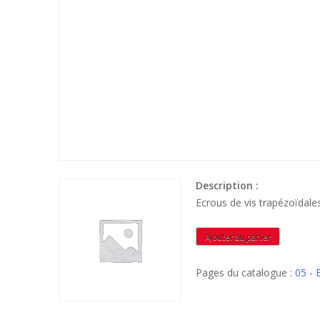
Description :
Ecrous de vis trapézoïda
quantité
Ajouter au panier
de
ETRHB488
Pages du catalogue :
05 -