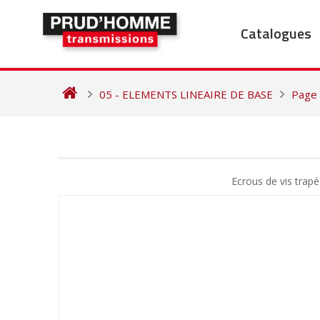
Skip
to
Catalogues
content
05 - ELEMENTS LINEAIRE DE BASE
Page
NAVIGATION
DE
Ecrous de vis tra
L’ARTICLE