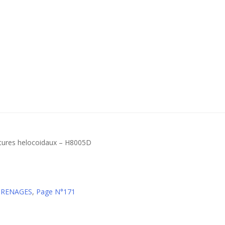
atures helocoidaux – H8005D
GRENAGES
,
Page N°171