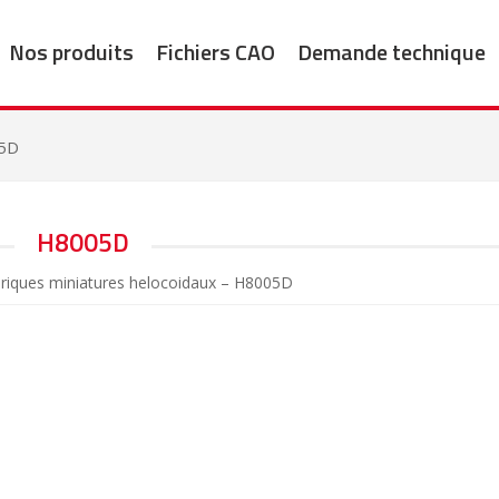
Nos produits
Fichiers CAO
Demande technique
5D
H8005D
driques miniatures helocoidaux – H8005D