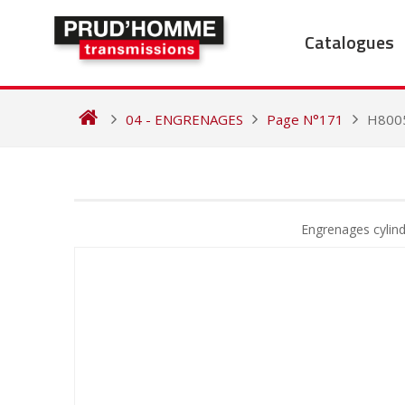
Skip
to
Catalogues
content
04 - ENGRENAGES
Page N°171
H800
NAVIGATION
DE
Engrenages cylin
L’ARTICLE