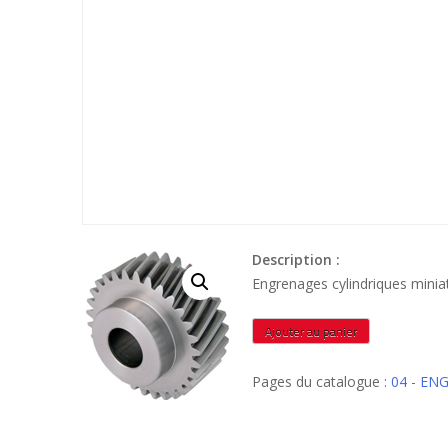
Description :
Engrenages cylindriques mini
quantité
Ajouter au panier
de
H8005D
Pages du catalogue :
04 - EN