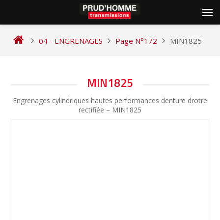
Skip
to
04 - ENGRENAGES
Page N°172
MIN1825
content
NAVIGATION
MIN1825
DE
Engrenages cylindriques hautes performances denture drotre
L’ARTICLE
rectifiée – MIN1825