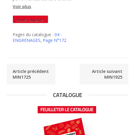
rectifiée – MIN1825
Voir plus
quantité
Ajouter au panier
de
MIN1825
Pages du catalogue :
04 -
ENGRENAGES
,
Page N°172
Article précédent
Article suivant
MIN1725
MIN1925
CATALOGUE