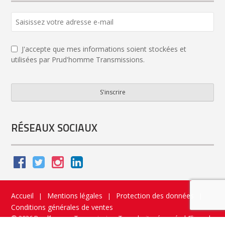
J'accepte que mes informations soient stockées et
utilisées par Prud'homme Transmissions.
S'inscrire
Website
URL
*
RÉSEAUX SOCIAUX
Accueil
Mentions légales
Protection des données
|
|
|
Conditions générales de ventes
© 2026 Prud’homme Transmission. Tous droits réservés
|
Flippad