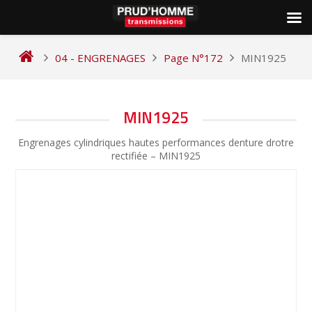
Skip
to
04 - ENGRENAGES
Page N°172
MIN1925
content
NAVIGATION
MIN1925
DE
Engrenages cylindriques hautes performances denture drotre
L’ARTICLE
rectifiée – MIN1925