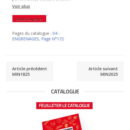
rectifiée – MIN1925
Voir plus
quantité
Ajouter au panier
de
MIN1925
Pages du catalogue :
04 -
ENGRENAGES
,
Page N°172
Article précédent
Article suivant
MIN1825
MIN2025
CATALOGUE