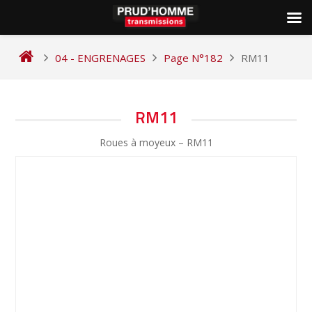
Skip
to
04 - ENGRENAGES
Page N°182
RM11
content
NAVIGATION
RM11
DE
Roues à moyeux – RM11
L’ARTICLE