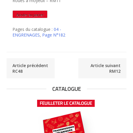
Roues à moyeux – RM11
quantité
Ajouter au panier
de
RM11
Pages du catalogue :
04 -
ENGRENAGES
,
Page N°182
Article précédent
Article suivant
RC48
RM12
CATALOGUE