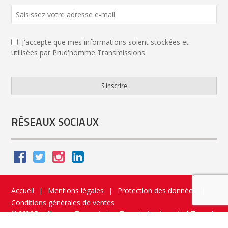
J'accepte que mes informations soient stockées et
utilisées par Prud'homme Transmissions.
S'inscrire
Business
Email
*
RÉSEAUX SOCIAUX
Accueil
Mentions légales
Protection des données
|
|
|
Conditions générales de ventes
© 2026 Prud’homme Transmission. Tous droits réservés
|
Flippad
Site web - Application catalogue interactif