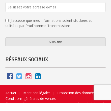
J'accepte que mes informations soient stockées et
utilisées par Prud'homme Transmissions.
S'inscrire
Contact
Email
*
RÉSEAUX SOCIAUX
Accueil
Mentions légales
Protection des données
|
|
|
Conditions générales de ventes
© 2026 Prud’homme Transmission. Tous droits réservés
|
Flippad
Site web - Application catalogue interactif