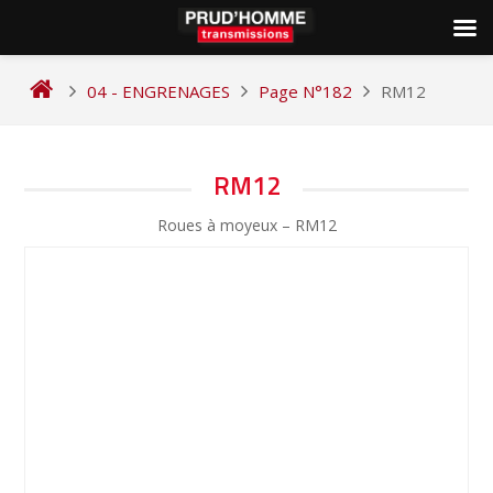
Skip
to
04 - ENGRENAGES
Page N°182
RM12
content
NAVIGATION
RM12
DE
Roues à moyeux – RM12
L’ARTICLE