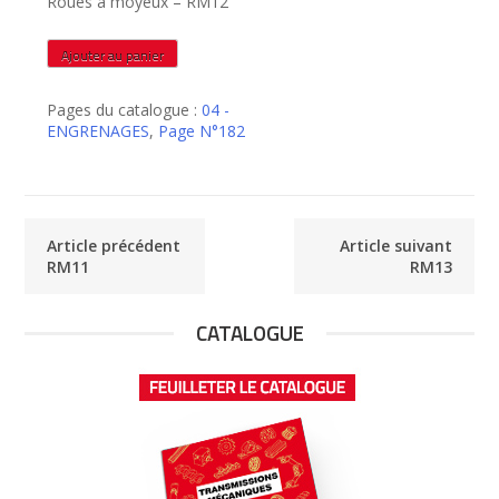
Roues à moyeux – RM12
quantité
Ajouter au panier
de
RM12
Pages du catalogue :
04 -
ENGRENAGES
,
Page N°182
Article précédent
Article suivant
RM11
RM13
CATALOGUE