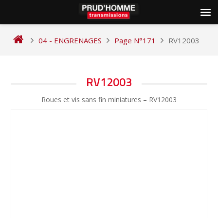
Skip
to
04 - ENGRENAGES
Page N°171
RV12003
content
NAVIGATION
RV12003
DE
Roues et vis sans fin miniatures – RV12003
L’ARTICLE