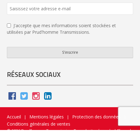
J'accepte que mes informations soient stockées et
utilisées par Prud'homme Transmissions.
S'inscrire
Email
*
RÉSEAUX SOCIAUX
Accueil
Mentions légales
Protection des données
|
|
|
Conditions générales de ventes
© 2026 Prud’homme Transmission. Tous droits réservés
|
Flippad
Site web - Application catalogue interactif