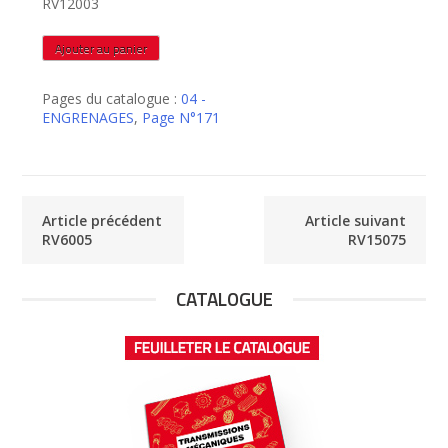
RV12003
quantité
Ajouter au panier
de
RV12003
Pages du catalogue :
04 -
ENGRENAGES
,
Page N°171
Article précédent
Article suivant
RV6005
RV15075
CATALOGUE