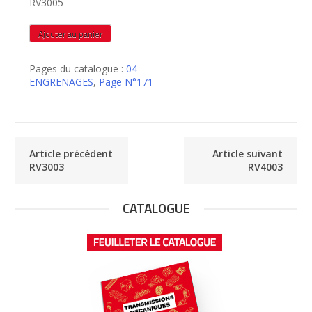
RV3005
quantité
Ajouter au panier
de
RV3005
Pages du catalogue :
04 -
ENGRENAGES
,
Page N°171
Article précédent
Article suivant
RV3003
RV4003
CATALOGUE