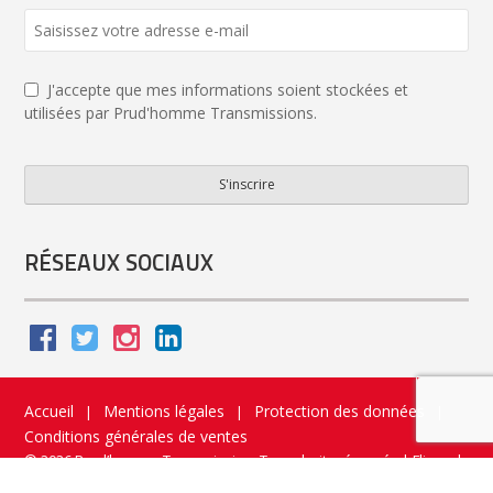
J'accepte que mes informations soient stockées et
utilisées par Prud'homme Transmissions.
S'inscrire
Business
Email
*
RÉSEAUX SOCIAUX
Accueil
Mentions légales
Protection des données
|
|
|
Conditions générales de ventes
© 2026 Prud’homme Transmission. Tous droits réservés
|
Flippad
Site web - Application catalogue interactif