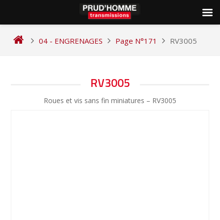
Skip
to
04 - ENGRENAGES
Page N°171
RV3005
content
NAVIGATION
RV3005
DE
Roues et vis sans fin miniatures – RV3005
L’ARTICLE