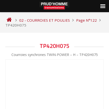
Skip
to
02 - COURROIES ET POULIES
Page N°122
content
TP420H075
NAVIGATION
TP420H075
DE
Courroies synchrones TWIN-POWER – H – TP420H075
L’ARTICLE