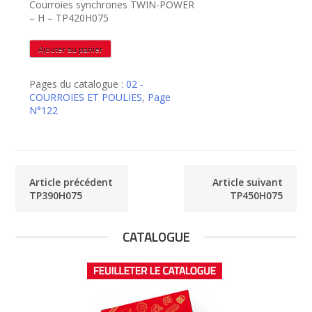
Courroies synchrones TWIN-POWER
– H – TP420H075
quantité
Ajouter au panier
de
TP420H075
Pages du catalogue :
02 -
COURROIES ET POULIES
,
Page
N°122
Article précédent
Article suivant
TP390H075
TP450H075
CATALOGUE