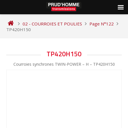
Skip
to
02 - COURROIES ET POULIES
Page N°122
content
TP420H150
NAVIGATION
TP420H150
DE
Courroies synchrones TWIN-POWER – H – TP420H150
L’ARTICLE