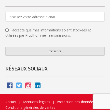
J'accepte que mes informations soient stockées et
utilisées par Prud'homme Transmissions.
S'inscrire
Your
Website
*
RÉSEAUX SOCIAUX
Accueil
Mentions légales
Protection des données
|
|
|
Conditions générales de ventes