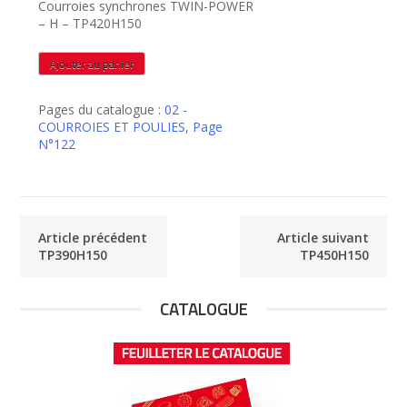
Courroies synchrones TWIN-POWER
– H – TP420H150
quantité
Ajouter au panier
de
TP420H150
Pages du catalogue :
02 -
COURROIES ET POULIES
,
Page
N°122
Article précédent
Article suivant
TP390H150
TP450H150
CATALOGUE