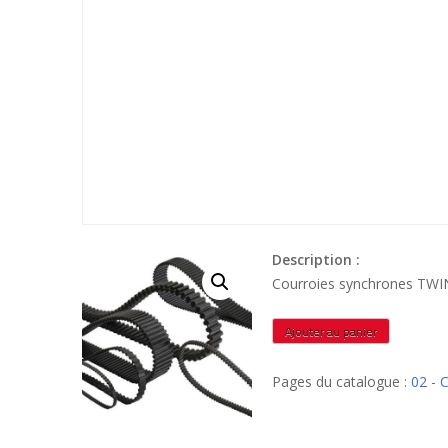
Description :
Courroies synchrones TW
quantité
Ajouter au panier
de
TP510H075
Pages du catalogue :
02 -