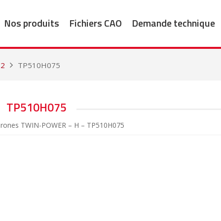
Nos produits
Fichiers CAO
Demande technique
22
TP510H075
TP510H075
chrones TWIN-POWER – H – TP510H075