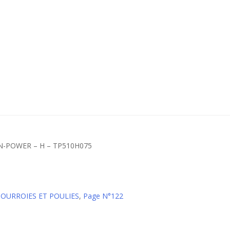
IN-POWER – H – TP510H075
 COURROIES ET POULIES
,
Page N°122