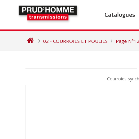
Skip
to
Catalogues
content
02 - COURROIES ET POULIES
Page N°1
NAVIGATION
DE
Courroies syn
L’ARTICLE