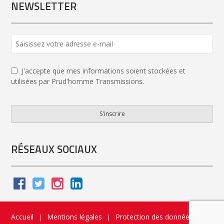
NEWSLETTER
J'accepte que mes informations soient stockées et
utilisées par Prud'homme Transmissions.
S'inscrire
Website
URL
*
RÉSEAUX SOCIAUX
Accueil
Mentions légales
Protection des données
|
|
|