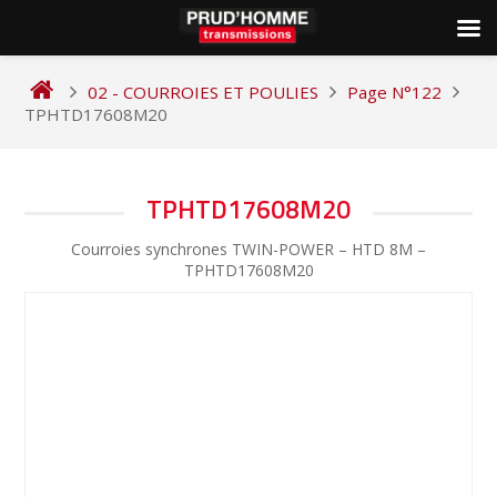
Skip
to
02 - COURROIES ET POULIES
Page N°122
content
TPHTD17608M20
NAVIGATION
TPHTD17608M20
DE
Courroies synchrones TWIN-POWER – HTD 8M –
L’ARTICLE
TPHTD17608M20