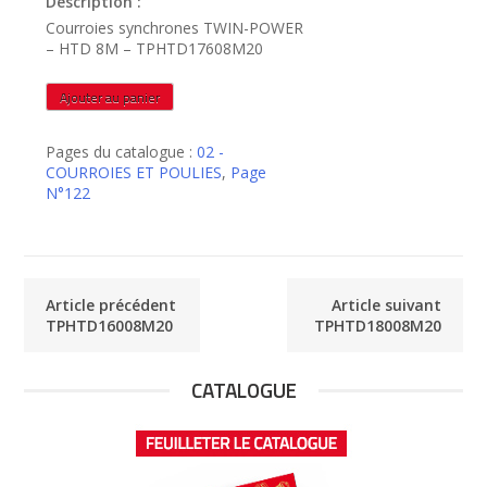
Description :
Courroies synchrones TWIN-POWER
– HTD 8M – TPHTD17608M20
quantité
Ajouter au panier
de
TPHTD17608M20
Pages du catalogue :
02 -
COURROIES ET POULIES
,
Page
N°122
Article précédent
Article suivant
TPHTD16008M20
TPHTD18008M20
CATALOGUE