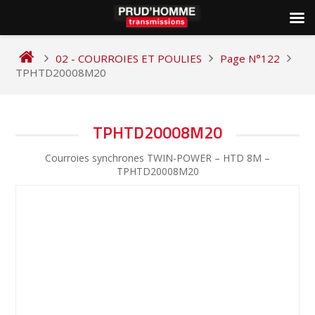
Skip
to
02 - COURROIES ET POULIES
Page N°122
content
TPHTD20008M20
NAVIGATION
TPHTD20008M20
DE
Courroies synchrones TWIN-POWER – HTD 8M –
L’ARTICLE
TPHTD20008M20