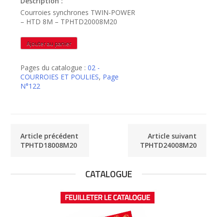
Description :
Courroies synchrones TWIN-POWER
– HTD 8M – TPHTD20008M20
quantité
Ajouter au panier
de
TPHTD20008M20
Pages du catalogue :
02 -
COURROIES ET POULIES
,
Page
N°122
Article précédent
Article suivant
TPHTD18008M20
TPHTD24008M20
CATALOGUE