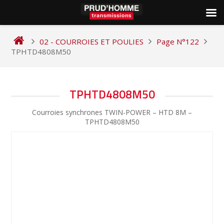
Skip
to
02 - COURROIES ET POULIES
Page N°122
content
TPHTD4808M50
NAVIGATION
TPHTD4808M50
DE
Courroies synchrones TWIN-POWER – HTD 8M –
L’ARTICLE
TPHTD4808M50