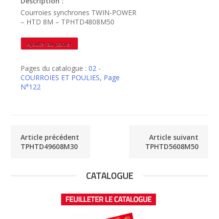
Description :
Courroies synchrones TWIN-POWER
– HTD 8M – TPHTD4808M50
quantité
Ajouter au panier
de
TPHTD4808M50
Pages du catalogue :
02 -
COURROIES ET POULIES
,
Page
N°122
Article précédent
Article suivant
TPHTD49608M30
TPHTD5608M50
CATALOGUE