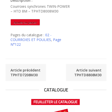
Description :
Courroies synchrones TWIN-POWER
– HTD 8M – TPHTD8008M30
quantité
Ajouter au panier
de
TPHTD8008M30
Pages du catalogue :
02 -
COURROIES ET POULIES
,
Page
N°122
Article précédent
Article suivant
TPHTD7208M30
TPHTD8808M30
CATALOGUE