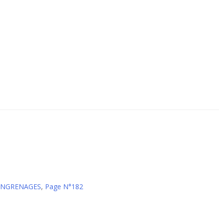
 ENGRENAGES
,
Page N°182