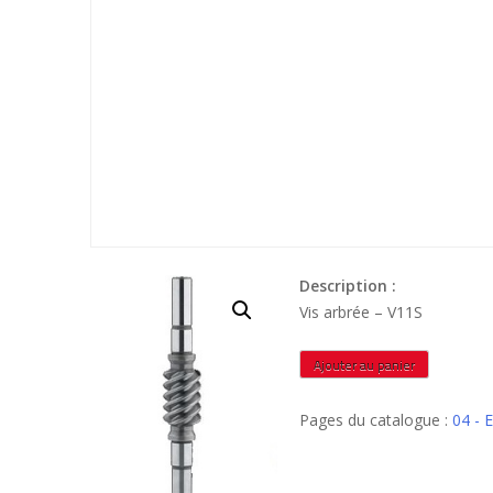
Description :
Vis arbrée – V11S
quantité
Ajouter au panier
de
V11S
Pages du catalogue :
04 -