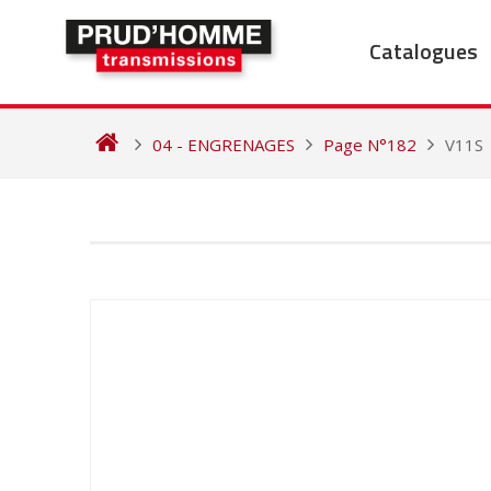
Skip
to
Catalogues
content
04 - ENGRENAGES
Page N°182
V11S
NAVIGATION
DE
L’ARTICLE