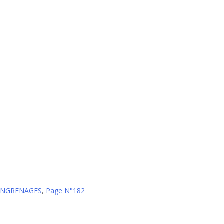
 ENGRENAGES
,
Page N°182