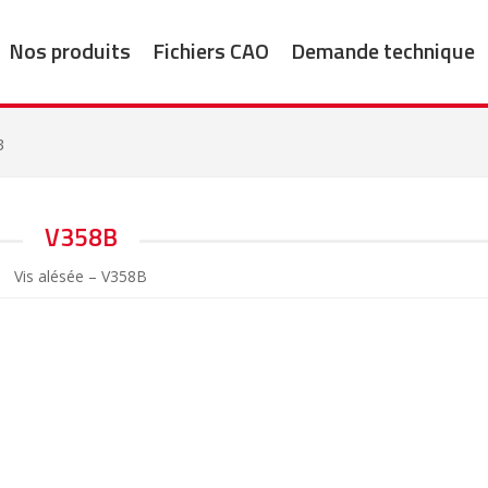
Nos produits
Fichiers CAO
Demande technique
B
V358B
Vis alésée – V358B