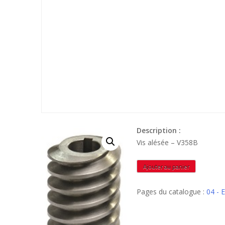
Description :
Vis alésée – V358B
quantité
Ajouter au panier
de
V358B
Pages du catalogue :
04 -