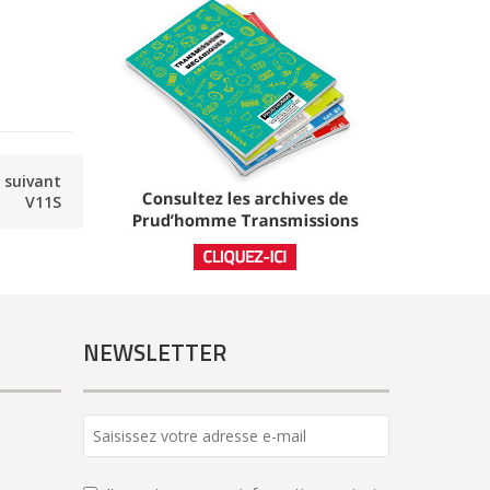
e suivant
V11S
NEWSLETTER
Company
Name
*