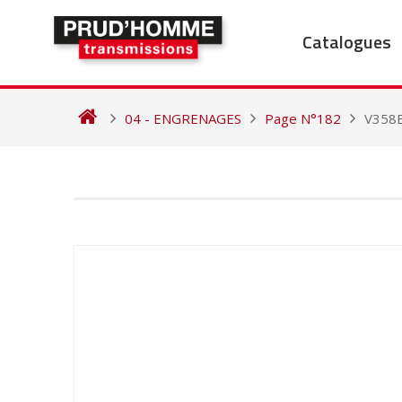
Skip
to
Catalogues
content
04 - ENGRENAGES
Page N°182
V358
NAVIGATION
DE
L’ARTICLE