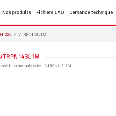
Nos produits
Fichiers CAO
Demande technique
 N°226
VTRPN143L1M
VTRPN143L1M
de précision normale Acier – VTRPN143L1M