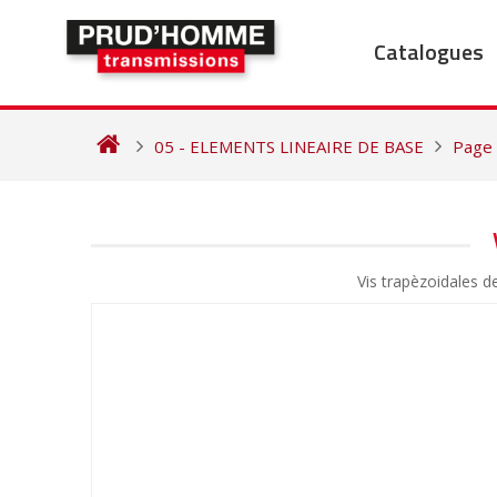
Skip
to
Catalogues
content
05 - ELEMENTS LINEAIRE DE BASE
Page
NAVIGATION
DE
Vis trapèzoidales 
L’ARTICLE