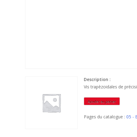
Description :
Vis trapèzoidales de préc
quantité
Ajouter au panier
de
VTRPN143L1M
Pages du catalogue :
05 -