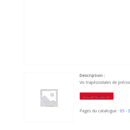
Description :
Vis trapèzoidales de préc
quantité
Ajouter au panier
de
VTRPN143L2M
Pages du catalogue :
05 -