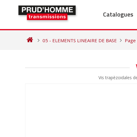
Skip
to
Catalogues
content
05 - ELEMENTS LINEAIRE DE BASE
Page
NAVIGATION
DE
Vis trapèzoidales 
L’ARTICLE