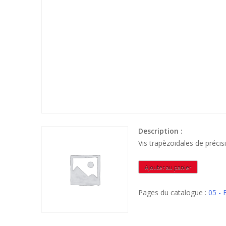
Description :
Vis trapèzoidales de préc
quantité
Ajouter au panier
de
VTRPN285L2M
Pages du catalogue :
05 -