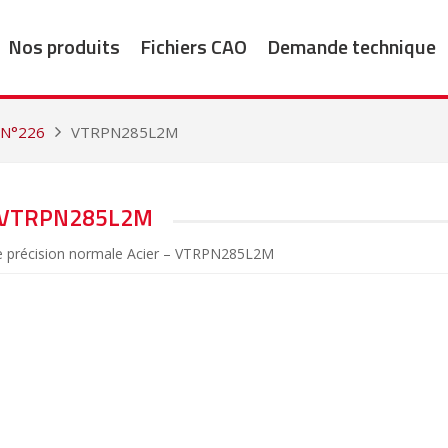
Nos produits
Fichiers CAO
Demande technique
 N°226
VTRPN285L2M
VTRPN285L2M
de précision normale Acier – VTRPN285L2M