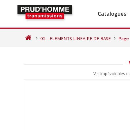
Skip
to
Catalogues
content
05 - ELEMENTS LINEAIRE DE BASE
Page
NAVIGATION
DE
Vis trapèzoidales 
L’ARTICLE