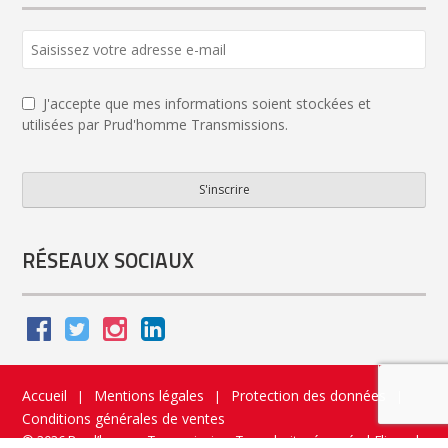
J'accepte que mes informations soient stockées et
utilisées par Prud'homme Transmissions.
S'inscrire
Your
Website
*
RÉSEAUX SOCIAUX
Accueil
Mentions légales
Protection des données
|
|
|
Conditions générales de ventes
© 2026 Prud’homme Transmission. Tous droits réservés
|
Flippad