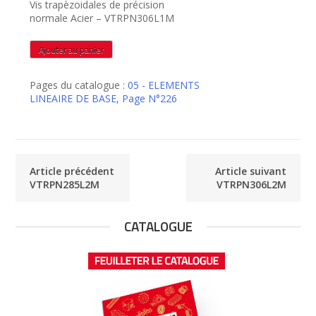
Vis trapèzoidales de précision
normale Acier – VTRPN306L1M
quantité
Ajouter au panier
de
VTRPN306L1M
Pages du catalogue :
05 - ELEMENTS
LINEAIRE DE BASE
,
Page N°226
Article précédent
Article suivant
VTRPN285L2M
VTRPN306L2M
CATALOGUE