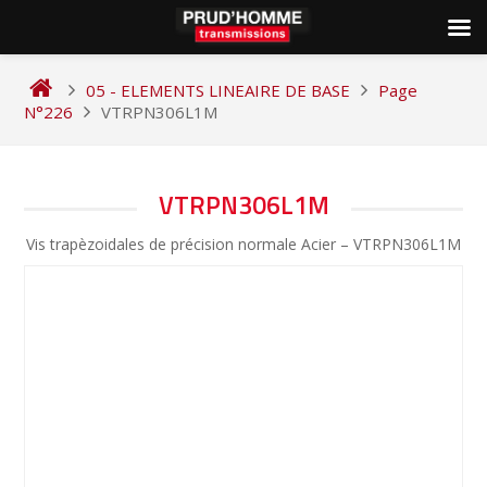
Skip
to
05 - ELEMENTS LINEAIRE DE BASE
Page
content
N°226
VTRPN306L1M
NAVIGATION
VTRPN306L1M
DE
Vis trapèzoidales de précision normale Acier – VTRPN306L1M
L’ARTICLE